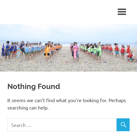
Skip
Du
Công
to
lịch
content
–
ty
Event
–
du
Team
Building
lịch
nổi
tiếng
Nothing Found
It seems we can’t find what you’re looking for. Perhaps
searching can help.